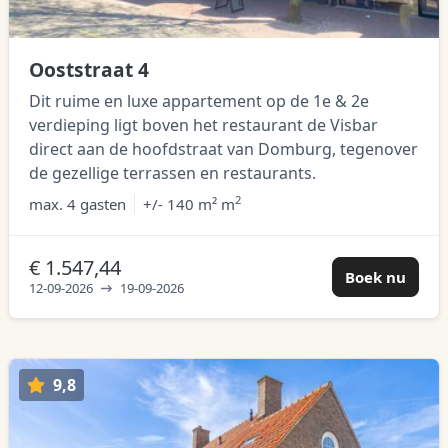
Ooststraat 4
Dit ruime en luxe appartement op de 1e & 2e
verdieping ligt boven het restaurant de Visbar
direct aan de hoofdstraat van Domburg, tegenover
de gezellige terrassen en restaurants.
2
max.
4 gasten
+/- 140 m² m
€ 1.547,44
Boek nu
12-09-2026
19-09-2026
9,8