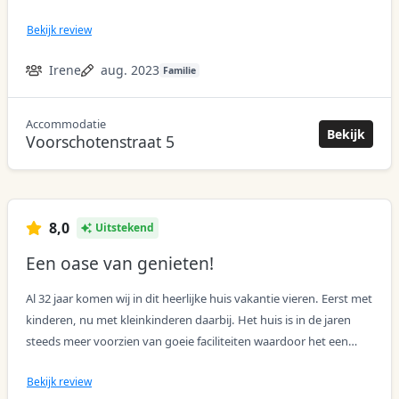
hebben geen kastruimte. Zeker met meer dan twee volwassenen
Bekijk review
is het krap boven, maar dat nemen we voor lief. De locatie is
prima, heel fijn met de hond want vlakbij bos en strand. Het blijft
Irene
aug. 2023
Familie
ons favoriete vakantiehuis en wij komen zeker graag terug! Dank
je wel Esther voor al jouw goede zorgen en service, elk jaar weer!
Accommodatie
acco
Bekijk
Voorschotenstraat 5
8,0
Uitstekend
Een oase van genieten!
Al 32 jaar komen wij in dit heerlijke huis vakantie vieren. Eerst met
kinderen, nu met kleinkinderen daarbij. Het huis is in de jaren
steeds meer voorzien van goeie faciliteiten waardoor het een
groot feest is hier te zijn. Het contact met Esther van Domburg
Bekijk review
Home is erg plezierig. Kort lijntje. De tuin is heerlijk voor kinderen