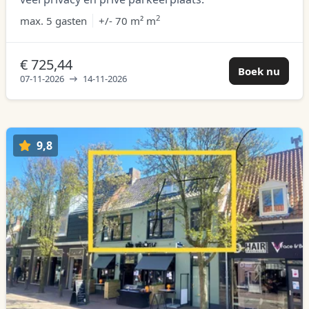
2
max.
5 gasten
+/- 70 m² m
€ 725,44
Boek nu
07-11-2026
14-11-2026
9,8