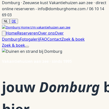
Domburg · Zeeuwse kust
Vakantiehuizen aan zee · direct
online reserveren - info@domburghome.com / 06 10 14
69 03
NL
DE
Home
Reserveren
Over ons
Over
Domburg
Fotogalerij
FAQ
Contact
Zoek & boek
Zoek & boek
Vakantiehuizen aan zee · sinds 1995
jouw
Domburg
b