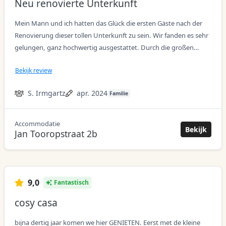
Neu renovierte Unterkunft
Mein Mann und ich hatten das Glück die ersten Gäste nach der
Renovierung dieser tollen Unterkunft zu sein. Wir fanden es sehr
gelungen, ganz hochwertig ausgestattet. Durch die großen
Fenster kommt viel Licht hinein, aber die Möglichkeit zum
Bekijk review
Abdunkeln bzw. Sichtschutz ist gegeben. Es gibt sehr viel
Stauraum und das Bad hat eine gute Größe. Die Küchenzeile
S. Irmgartz
apr. 2024
Familie
bietet alles um ein Frühstück zuzubereiten, Toaster, Nespresso,
Wasserkocher und Eierkocher sind vorhanden. Wir haben
unseren Aufenthalt sehr genossen und kommen hoffentlich bald
Accommodatie
acco
Bekijk
wieder. Vielen Dank liebe Esther, Grüße von Sandra und Michael.
Jan Tooropstraat 2b
9,0
Fantastisch
cosy casa
bijna dertig jaar komen we hier GENIETEN. Eerst met de kleine