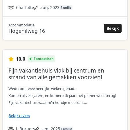
om in te spelen, maar ook om een boek te lezen.
Charlotte
aug. 2023
Familie
Accommodatie
acco
Bekijk
Hogehilweg 16
10,0
Fantastisch
Fijn vakantiehuis vlak bij centrum en
strand van alle gemakken voorzien!
Wederom twee heerlijke weken gehad.
Komen al vele jaren , en komen elk jaar met plezier weer terug!
Fijn vakantiehuis waar m’n hondje mee kan.
Lekker dicht bij centrum en strand …
Bekijk review
J. Burgers
sep. 2025
Familie